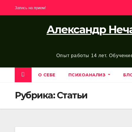
Перейти
Запись на прием!
к
содержимому
Александр Неча
Опыт работы 14 лет. Обучени
О СЕБЕ
ПСИХОАНАЛИЗ
БЛ
Рубрика:
Статьи