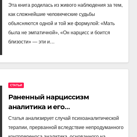
Эта книга родилась из живого наблюдения за тем,
как сложнейшие человеческие судьбы
объясняются одной и той же формулой: «Мать
была не эмпатичной», «Он нарцисс и боится
близости» — эти и…
СТАТЬИ
Раненный нарциссизм
аналитика и его
разрушительное влияние на
Статья анализирует случай психоаналитической
терапию
терапии, прерванной вследствие непродуманного
контрпереноса аналитика, основанного на