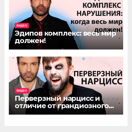
ВИДЕО
Эдипов комплекс: весь мир
должен!
ВИДЕО
Перверзный нарцисс и
отличие от грандиозного
нарцисса