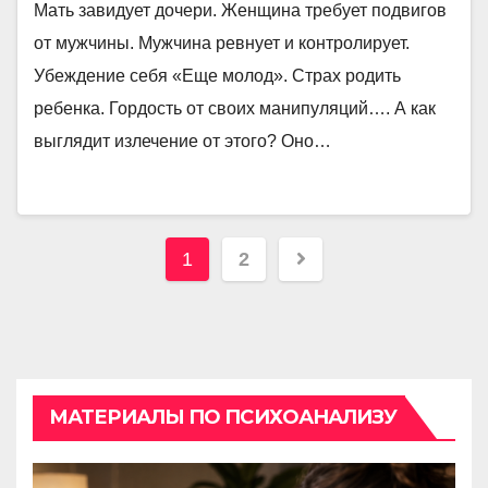
Мать завидует дочери. Женщина требует подвигов
от мужчины. Мужчина ревнует и контролирует.
Убеждение себя «Еще молод». Страх родить
ребенка. Гордость от своих манипуляций…. А как
выглядит излечение от этого? Оно…
Пагинация
1
2
записей
МАТЕРИАЛЫ ПО ПСИХОАНАЛИЗУ