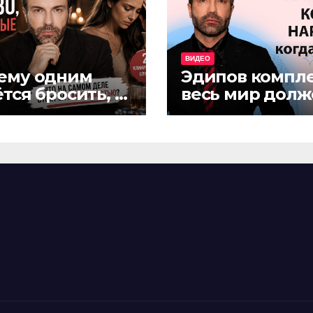
ВИДЕО
ему одним
Эдипов компле
тся бросить, а
весь мир долж
гим — нет?