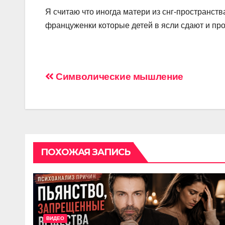
Я считаю что иногда матери из снг-пространств
француженки которые детей в ясли сдают и про
Навигация
Символические мышление
по
записям
ПОХОЖАЯ ЗАПИСЬ
ВИДЕО