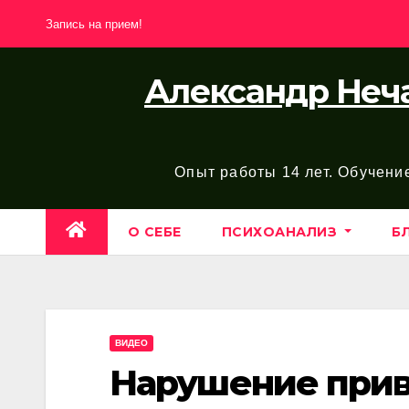
Перейти
Запись на прием!
к
содержимому
Александр Неча
Опыт работы 14 лет. Обучени
О СЕБЕ
ПСИХОАНАЛИЗ
Б
ВИДЕО
Нарушение прив