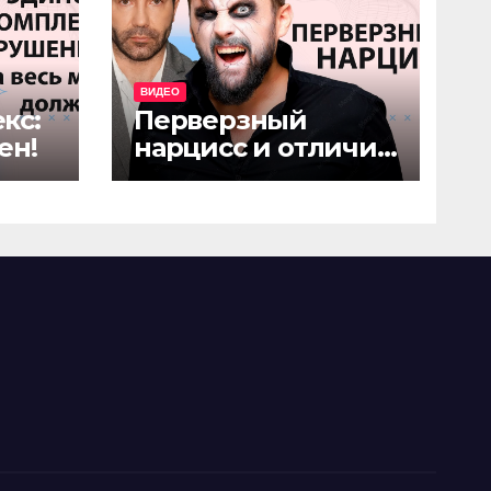
ВИДЕО
кс:
Перверзный
ен!
нарцисс и отличие
от грандиозного
нарцисса