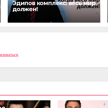
Эдипов комплекс: весь мир
должен!
изоваться
.