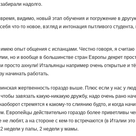
забирали надолго.
время, видимо, новый этап обучения и погружение в другую
себя что-то новое, взгляд и интонация пытливого студента,
ё имею опыт общения с испанцами.
Честно говоря, я считаю
алии, но и вообще в большинстве стран Европы декрет прос
они просто ахнули!
Итальянцы например очень открытые и тё
зу начинать работать.
ринская жертвенность гораздо выше.
Плюс если у нас у лю
 чтобы завязать какую-никакую дружбу, надо очень рано на
аоборот стремятся к какому-то слиянию будто, и когда нач
им.
Европейцы действительно гораздо более приветливы че
 не любят, а на стороне с кем-то встречаются (в Италии это
2 недели у папы, 2 недели у мамы.