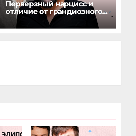
Перверзный нарцисс и
отличие от грандиозного
нарцисса