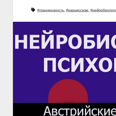
,
,
#грандиозность
#нарциссизм
#нейробиолог