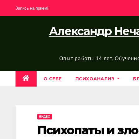
Перейти
Запись на прием!
к
содержимому
Александр Неча
Опыт работы 14 лет. Обучени
О СЕБЕ
ПСИХОАНАЛИЗ
Б
ВИДЕО
Психопаты и зл