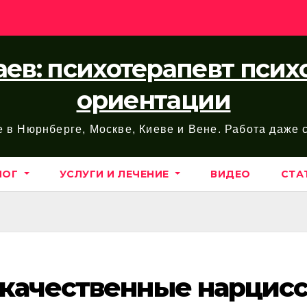
ев: психотерапевт пси
ориентации
е в Нюрнберге, Москве, Киеве и Вене. Работа даже
ЛОГ
УСЛУГИ И ЛЕЧЕНИЕ
ВИДЕО
СТА
окачественные нарцис