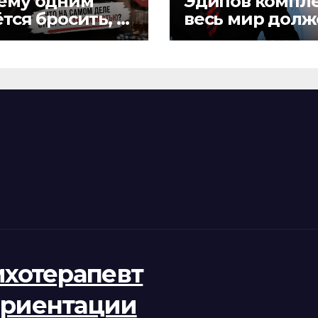
ему одним
Эдипов компле
тся бросить, а
весь мир долж
гим — нет?
ихотерапевт
ориентации