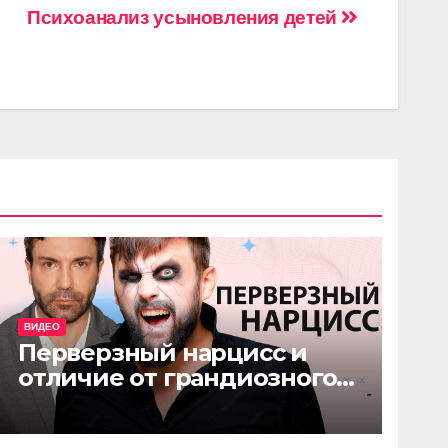
Психоанализ усыновления детей
ВИДЕО
Перверзный нарцисс и
отличие от грандиозного
нарцисса