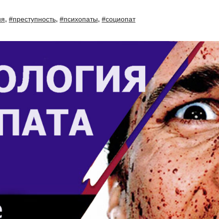
,
,
,
ия
#преступность
#психопаты
#социопат