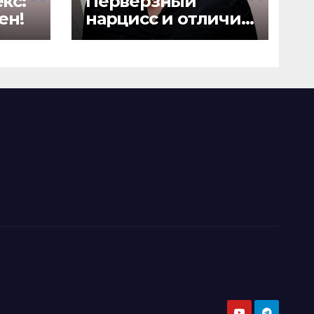
кс:
Перверзный
ен!
нарцисс и отличие
от грандиозного
нарцисса