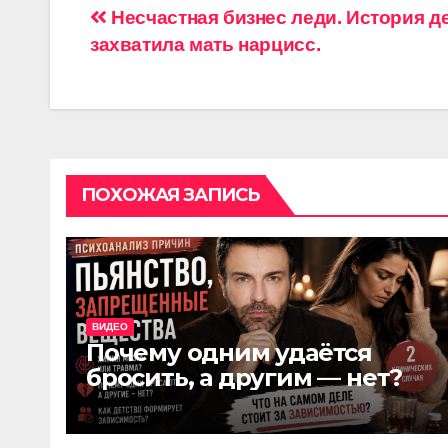
Навигация
Несчастная бизнес леди. История д
захватила мать нарцисс.
по
записям
ПОХОЖАЯ ЗАПИСЬ
ВИДЕО
Почему одним удаётся
бросить, а другим — нет?