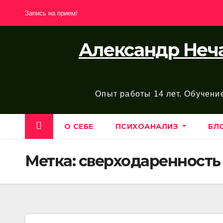
Перейти
Запись на прием!
к
содержимому
Александр Неча
Опыт работы 14 лет. Обучени
О СЕБЕ
ПСИХОАНАЛИЗ
БЛ
Метка:
сверходаренность