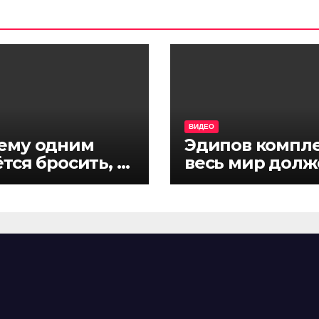
ВИДЕО
ему одним
Эдипов компле
тся бросить, а
весь мир долж
гим — нет?