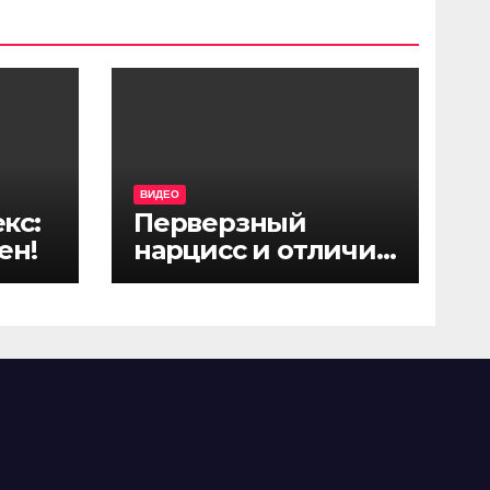
ВИДЕО
кс:
Перверзный
ен!
нарцисс и отличие
от грандиозного
нарцисса