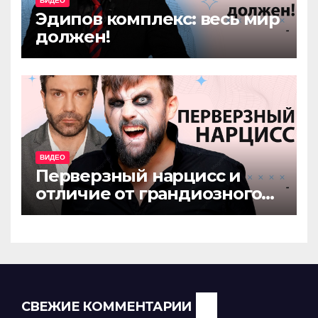
ВИДЕО
Эдипов комплекс: весь мир
должен!
ВИДЕО
Перверзный нарцисс и
отличие от грандиозного
нарцисса
СВЕЖИЕ КОММЕНТАРИИ